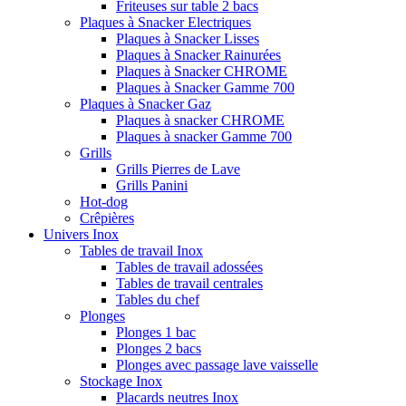
Friteuses sur table 2 bacs
Plaques à Snacker Electriques
Plaques à Snacker Lisses
Plaques à Snacker Rainurées
Plaques à Snacker CHROME
Plaques à Snacker Gamme 700
Plaques à Snacker Gaz
Plaques à snacker CHROME
Plaques à snacker Gamme 700
Grills
Grills Pierres de Lave
Grills Panini
Hot-dog
Crêpières
Univers Inox
Tables de travail Inox
Tables de travail adossées
Tables de travail centrales
Tables du chef
Plonges
Plonges 1 bac
Plonges 2 bacs
Plonges avec passage lave vaisselle
Stockage Inox
Placards neutres Inox