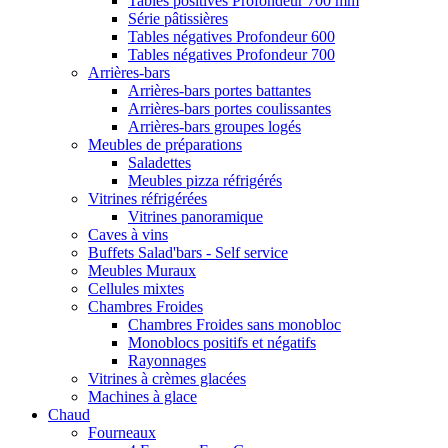
Tables positives Profondeur 700 mm
Série pâtissières
Tables négatives Profondeur 600
Tables négatives Profondeur 700
Arrières-bars
Arrières-bars portes battantes
Arrières-bars portes coulissantes
Arrières-bars groupes logés
Meubles de préparations
Saladettes
Meubles pizza réfrigérés
Vitrines réfrigérées
Vitrines panoramique
Caves à vins
Buffets Salad'bars - Self service
Meubles Muraux
Cellules mixtes
Chambres Froides
Chambres Froides sans monobloc
Monoblocs positifs et négatifs
Rayonnages
Vitrines à crèmes glacées
Machines à glace
Chaud
Fourneaux