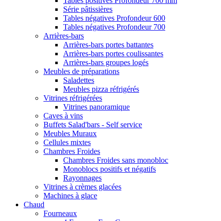
Tables positives Profondeur 700 mm
Série pâtissières
Tables négatives Profondeur 600
Tables négatives Profondeur 700
Arrières-bars
Arrières-bars portes battantes
Arrières-bars portes coulissantes
Arrières-bars groupes logés
Meubles de préparations
Saladettes
Meubles pizza réfrigérés
Vitrines réfrigérées
Vitrines panoramique
Caves à vins
Buffets Salad'bars - Self service
Meubles Muraux
Cellules mixtes
Chambres Froides
Chambres Froides sans monobloc
Monoblocs positifs et négatifs
Rayonnages
Vitrines à crèmes glacées
Machines à glace
Chaud
Fourneaux