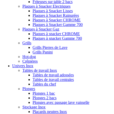
Friteuses sur table 2 bacs
Plaques à Snacker Electriques
Plaques à Snacker Lisses
Plaques à Snacker Rainurées
Plaques à Snacker CHROME
Plaques à Snacker Gamme 700
Plaques à Snacker Gaz
Plaques à snacker CHROME
Plaques à snacker Gamme 700
Grills
Grills Pierres de Lave
Grills Panini
Hot-dog
Crêpières
Univers Inox
Tables de travail Inox
Tables de travail adossées
Tables de travail centrales
Tables du chef
Plonges
Plonges 1 bac
Plonges 2 bacs
Plonges avec passage lave vaisselle
Stockage Inox
Placards neutres Inox