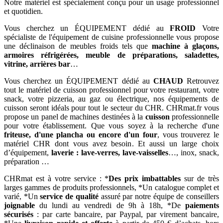
Notre matériel est spécialement conçu pour un usage professionnel
et quotidien.
Vous cherchez un ÉQUIPEMENT dédié au
FROID
Votre
spécialiste de l'équipement de cuisine professionnelle vous propose
une déclinaison de meubles froids tels que
machine à glaçons,
armoires réfrigérées, meuble de préparations, saladettes,
vitrine, arrières bar
…
Vous cherchez un ÉQUIPEMENT dédié au
CHAUD
Retrouvez
tout le matériel de cuisson professionnel pour votre restaurant, votre
snack, votre pizzeria, au gaz ou électrique, nos équipements de
cuisson seront idéals pour tout le secteur du CHR. CHRmat.fr vous
propose un panel de machines destinées à la
cuisson
professionnelle
pour votre établissement. Que vous soyez à la recherche d'une
friteuse, d'une plancha ou encore d'un four
, vous trouverez le
matériel CHR dont vous avez besoin. Et aussi un large choix
d’équipement,
laverie : lave-verres, lave-vaisselles
…, inox, snack,
préparation …
CHRmat est à votre service : *
Des prix imbattables
sur de très
larges gammes de produits professionnels, *Un catalogue complet et
varié, *Un
service de qualité
assuré par notre équipe de conseillers
joignable
du lundi au vendredi de 9h à 18h, *De
paiements
sécurisés
: par carte bancaire, par Paypal, par virement bancaire,