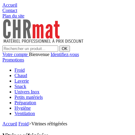
Accueil
Contact
Plan du site
OK
Votre compte
Bienvenue
Identifiez-vous
Promotions
Froid
Chaud
Laverie
Snack
Univers Inox
Petits matériels
Préparation
Hygiène
Ventilation
Accueil
Froid
>
Vitrines réfrigérées