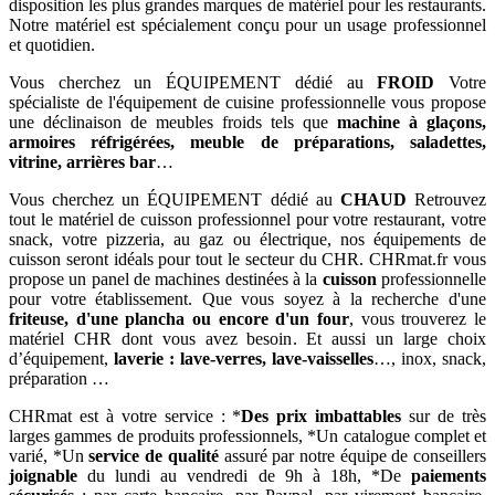
disposition les plus grandes marques de matériel pour les restaurants.
Notre matériel est spécialement conçu pour un usage professionnel
et quotidien.
Vous cherchez un ÉQUIPEMENT dédié au
FROID
Votre
spécialiste de l'équipement de cuisine professionnelle vous propose
une déclinaison de meubles froids tels que
machine à glaçons,
armoires réfrigérées, meuble de préparations, saladettes,
vitrine, arrières bar
…
Vous cherchez un ÉQUIPEMENT dédié au
CHAUD
Retrouvez
tout le matériel de cuisson professionnel pour votre restaurant, votre
snack, votre pizzeria, au gaz ou électrique, nos équipements de
cuisson seront idéals pour tout le secteur du CHR. CHRmat.fr vous
propose un panel de machines destinées à la
cuisson
professionnelle
pour votre établissement. Que vous soyez à la recherche d'une
friteuse, d'une plancha ou encore d'un four
, vous trouverez le
matériel CHR dont vous avez besoin. Et aussi un large choix
d’équipement,
laverie : lave-verres, lave-vaisselles
…, inox, snack,
préparation …
CHRmat est à votre service : *
Des prix imbattables
sur de très
larges gammes de produits professionnels, *Un catalogue complet et
varié, *Un
service de qualité
assuré par notre équipe de conseillers
joignable
du lundi au vendredi de 9h à 18h, *De
paiements