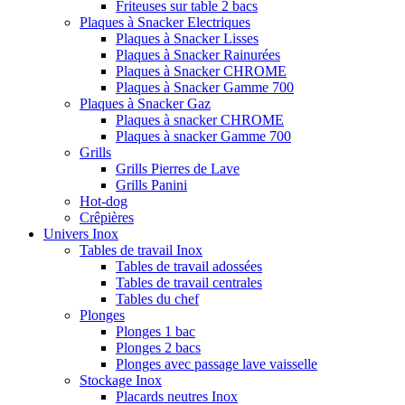
Friteuses sur table 2 bacs
Plaques à Snacker Electriques
Plaques à Snacker Lisses
Plaques à Snacker Rainurées
Plaques à Snacker CHROME
Plaques à Snacker Gamme 700
Plaques à Snacker Gaz
Plaques à snacker CHROME
Plaques à snacker Gamme 700
Grills
Grills Pierres de Lave
Grills Panini
Hot-dog
Crêpières
Univers Inox
Tables de travail Inox
Tables de travail adossées
Tables de travail centrales
Tables du chef
Plonges
Plonges 1 bac
Plonges 2 bacs
Plonges avec passage lave vaisselle
Stockage Inox
Placards neutres Inox