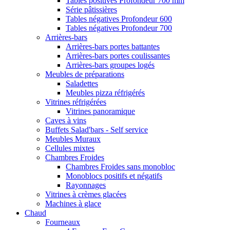
Tables positives Profondeur 700 mm
Série pâtissières
Tables négatives Profondeur 600
Tables négatives Profondeur 700
Arrières-bars
Arrières-bars portes battantes
Arrières-bars portes coulissantes
Arrières-bars groupes logés
Meubles de préparations
Saladettes
Meubles pizza réfrigérés
Vitrines réfrigérées
Vitrines panoramique
Caves à vins
Buffets Salad'bars - Self service
Meubles Muraux
Cellules mixtes
Chambres Froides
Chambres Froides sans monobloc
Monoblocs positifs et négatifs
Rayonnages
Vitrines à crèmes glacées
Machines à glace
Chaud
Fourneaux