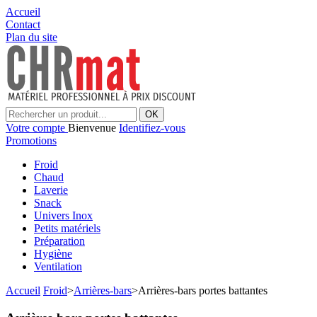
Accueil
Contact
Plan du site
OK
Votre compte
Bienvenue
Identifiez-vous
Promotions
Froid
Chaud
Laverie
Snack
Univers Inox
Petits matériels
Préparation
Hygiène
Ventilation
Accueil
Froid
>
Arrières-bars
>
Arrières-bars portes battantes