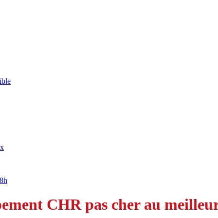
ible
ix
18h
ement CHR pas cher au meilleur 