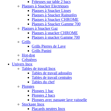
Friteuses sur table 2 bacs
Plaques à Snacker Electriques
Plaques à Snacker Lisses
Plaques à Snacker Rainurées
Plaques à Snacker CHROME
Plaques à Snacker Gamme 700
Plaques à Snacker Gaz
Plaques à snacker CHROME
Plaques à snacker Gamme 700
Grills
Grills Pierres de Lave
Grills Panini
Hot-dog
Crêpières
Univers Inox
Tables de travail Inox
Tables de travail adossées
Tables de travail centrales
Tables du chef
Plonges
Plonges 1 bac
Plonges 2 bacs
Plonges avec passage lave vaisselle
Stockage Inox
Placards neutres Inox