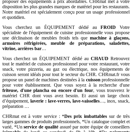
proposer des équipements à prix abordables. CHRmat met à votre
disposition les plus grandes marques de matériel pour les restaurants.
Notre matériel est spécialement conçu pour un usage professionnel
et quotidien.
Vous cherchez un ÉQUIPEMENT dédié au
FROID
Votre
spécialiste de l'équipement de cuisine professionnelle vous propose
une déclinaison de meubles froids tels que
machine à glaçons,
armoires réfrigérées, meuble de préparations, saladettes,
vitrine, arrières bar
…
Vous cherchez un ÉQUIPEMENT dédié au
CHAUD
Retrouvez
tout le matériel de cuisson professionnel pour votre restaurant, votre
snack, votre pizzeria, au gaz ou électrique, nos équipements de
cuisson seront idéals pour tout le secteur du CHR. CHRmat.fr vous
propose un panel de machines destinées à la
cuisson
professionnelle
pour votre établissement. Que vous soyez à la recherche d'une
friteuse, d'une plancha ou encore d'un four
, vous trouverez le
matériel CHR dont vous avez besoin. Et aussi un large choix
d’équipement,
laverie : lave-verres, lave-vaisselles
…, inox, snack,
préparation …
CHRmat est à votre service : *
Des prix imbattables
sur de très
larges gammes de produits professionnels, *Un catalogue complet et
varié, *Un
service de qualité
assuré par notre équipe de conseillers