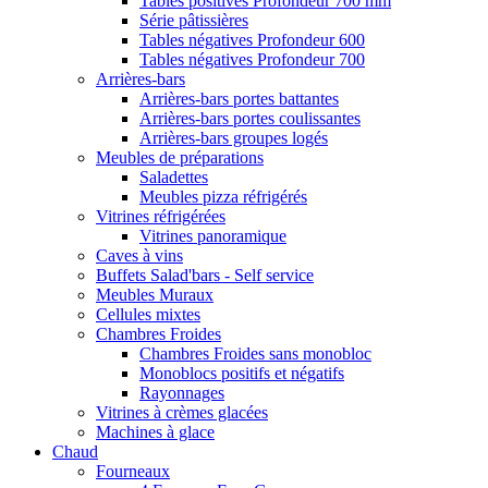
Tables positives Profondeur 700 mm
Série pâtissières
Tables négatives Profondeur 600
Tables négatives Profondeur 700
Arrières-bars
Arrières-bars portes battantes
Arrières-bars portes coulissantes
Arrières-bars groupes logés
Meubles de préparations
Saladettes
Meubles pizza réfrigérés
Vitrines réfrigérées
Vitrines panoramique
Caves à vins
Buffets Salad'bars - Self service
Meubles Muraux
Cellules mixtes
Chambres Froides
Chambres Froides sans monobloc
Monoblocs positifs et négatifs
Rayonnages
Vitrines à crèmes glacées
Machines à glace
Chaud
Fourneaux