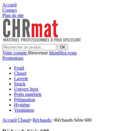
Accueil
Contact
Plan du site
OK
Votre compte
Bienvenue
Identifiez-vous
Promotions
Froid
Chaud
Laverie
Snack
Univers Inox
Petits matériels
Préparation
Hygiène
Ventilation
Accueil
Chaud
>
Réchauds
>
Réchauds Série 600