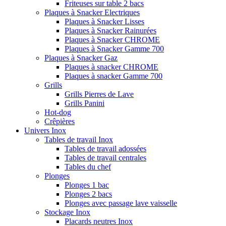
Friteuses sur table 2 bacs
Plaques à Snacker Electriques
Plaques à Snacker Lisses
Plaques à Snacker Rainurées
Plaques à Snacker CHROME
Plaques à Snacker Gamme 700
Plaques à Snacker Gaz
Plaques à snacker CHROME
Plaques à snacker Gamme 700
Grills
Grills Pierres de Lave
Grills Panini
Hot-dog
Crêpières
Univers Inox
Tables de travail Inox
Tables de travail adossées
Tables de travail centrales
Tables du chef
Plonges
Plonges 1 bac
Plonges 2 bacs
Plonges avec passage lave vaisselle
Stockage Inox
Placards neutres Inox