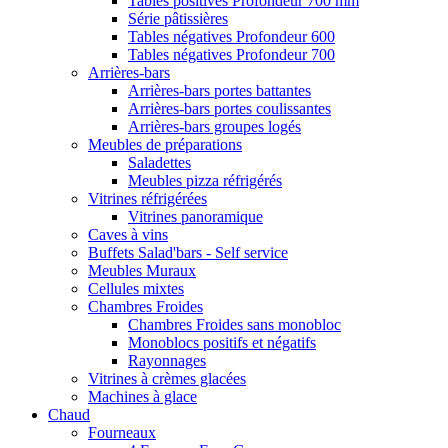
Tables positives Profondeur 700 mm
Série pâtissières
Tables négatives Profondeur 600
Tables négatives Profondeur 700
Arrières-bars
Arrières-bars portes battantes
Arrières-bars portes coulissantes
Arrières-bars groupes logés
Meubles de préparations
Saladettes
Meubles pizza réfrigérés
Vitrines réfrigérées
Vitrines panoramique
Caves à vins
Buffets Salad'bars - Self service
Meubles Muraux
Cellules mixtes
Chambres Froides
Chambres Froides sans monobloc
Monoblocs positifs et négatifs
Rayonnages
Vitrines à crèmes glacées
Machines à glace
Chaud
Fourneaux