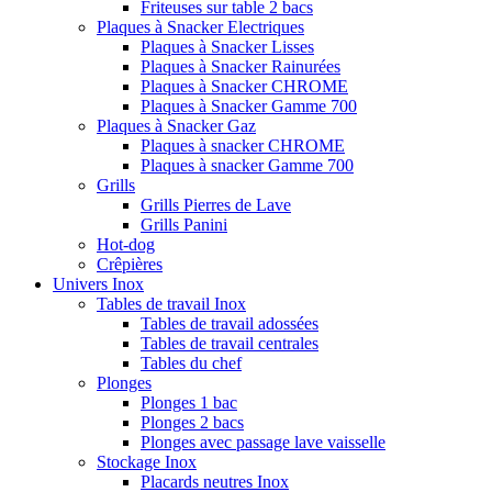
Friteuses sur table 2 bacs
Plaques à Snacker Electriques
Plaques à Snacker Lisses
Plaques à Snacker Rainurées
Plaques à Snacker CHROME
Plaques à Snacker Gamme 700
Plaques à Snacker Gaz
Plaques à snacker CHROME
Plaques à snacker Gamme 700
Grills
Grills Pierres de Lave
Grills Panini
Hot-dog
Crêpières
Univers Inox
Tables de travail Inox
Tables de travail adossées
Tables de travail centrales
Tables du chef
Plonges
Plonges 1 bac
Plonges 2 bacs
Plonges avec passage lave vaisselle
Stockage Inox
Placards neutres Inox