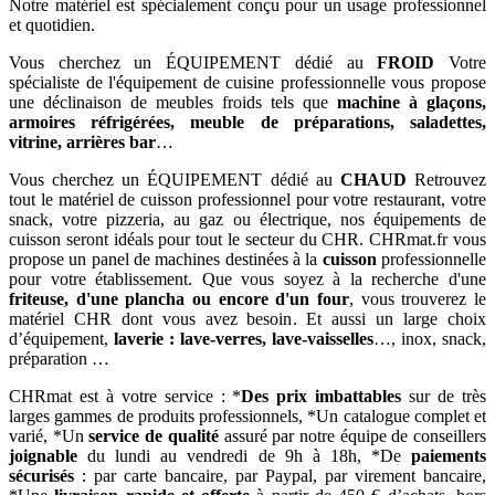
Notre matériel est spécialement conçu pour un usage professionnel
et quotidien.
Vous cherchez un ÉQUIPEMENT dédié au
FROID
Votre
spécialiste de l'équipement de cuisine professionnelle vous propose
une déclinaison de meubles froids tels que
machine à glaçons,
armoires réfrigérées, meuble de préparations, saladettes,
vitrine, arrières bar
…
Vous cherchez un ÉQUIPEMENT dédié au
CHAUD
Retrouvez
tout le matériel de cuisson professionnel pour votre restaurant, votre
snack, votre pizzeria, au gaz ou électrique, nos équipements de
cuisson seront idéals pour tout le secteur du CHR. CHRmat.fr vous
propose un panel de machines destinées à la
cuisson
professionnelle
pour votre établissement. Que vous soyez à la recherche d'une
friteuse, d'une plancha ou encore d'un four
, vous trouverez le
matériel CHR dont vous avez besoin. Et aussi un large choix
d’équipement,
laverie : lave-verres, lave-vaisselles
…, inox, snack,
préparation …
CHRmat est à votre service : *
Des prix imbattables
sur de très
larges gammes de produits professionnels, *Un catalogue complet et
varié, *Un
service de qualité
assuré par notre équipe de conseillers
joignable
du lundi au vendredi de 9h à 18h, *De
paiements
sécurisés
: par carte bancaire, par Paypal, par virement bancaire,