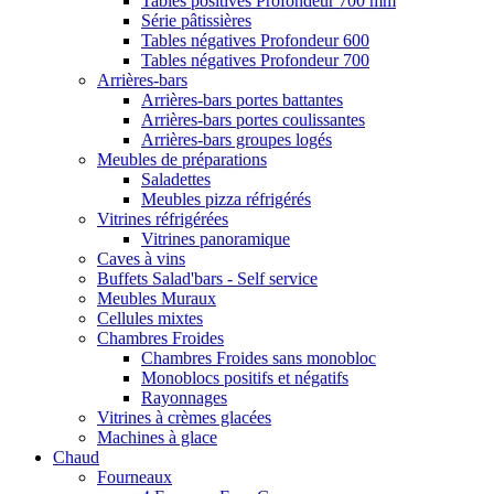
Tables positives Profondeur 700 mm
Série pâtissières
Tables négatives Profondeur 600
Tables négatives Profondeur 700
Arrières-bars
Arrières-bars portes battantes
Arrières-bars portes coulissantes
Arrières-bars groupes logés
Meubles de préparations
Saladettes
Meubles pizza réfrigérés
Vitrines réfrigérées
Vitrines panoramique
Caves à vins
Buffets Salad'bars - Self service
Meubles Muraux
Cellules mixtes
Chambres Froides
Chambres Froides sans monobloc
Monoblocs positifs et négatifs
Rayonnages
Vitrines à crèmes glacées
Machines à glace
Chaud
Fourneaux