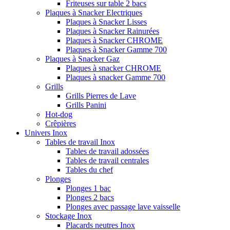
Friteuses sur table 2 bacs
Plaques à Snacker Electriques
Plaques à Snacker Lisses
Plaques à Snacker Rainurées
Plaques à Snacker CHROME
Plaques à Snacker Gamme 700
Plaques à Snacker Gaz
Plaques à snacker CHROME
Plaques à snacker Gamme 700
Grills
Grills Pierres de Lave
Grills Panini
Hot-dog
Crêpières
Univers Inox
Tables de travail Inox
Tables de travail adossées
Tables de travail centrales
Tables du chef
Plonges
Plonges 1 bac
Plonges 2 bacs
Plonges avec passage lave vaisselle
Stockage Inox
Placards neutres Inox