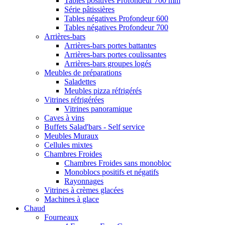
Tables positives Profondeur 700 mm
Série pâtissières
Tables négatives Profondeur 600
Tables négatives Profondeur 700
Arrières-bars
Arrières-bars portes battantes
Arrières-bars portes coulissantes
Arrières-bars groupes logés
Meubles de préparations
Saladettes
Meubles pizza réfrigérés
Vitrines réfrigérées
Vitrines panoramique
Caves à vins
Buffets Salad'bars - Self service
Meubles Muraux
Cellules mixtes
Chambres Froides
Chambres Froides sans monobloc
Monoblocs positifs et négatifs
Rayonnages
Vitrines à crèmes glacées
Machines à glace
Chaud
Fourneaux