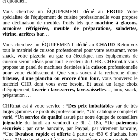
et quotidien.
Vous cherchez un ÉQUIPEMENT dédié au
FROID
Votre
spécialiste de l'équipement de cuisine professionnelle vous propose
une déclinaison de meubles froids tels que
machine à glaçons,
armoires réfrigérées, meuble de préparations, saladettes,
vitrine, arrières bar
…
Vous cherchez un ÉQUIPEMENT dédié au
CHAUD
Retrouvez
tout le matériel de cuisson professionnel pour votre restaurant, votre
snack, votre pizzeria, au gaz ou électrique, nos équipements de
cuisson seront idéals pour tout le secteur du CHR. CHRmat.fr vous
propose un panel de machines destinées à la
cuisson
professionnelle
pour votre établissement. Que vous soyez à la recherche d'une
friteuse, d'une plancha ou encore d'un four
, vous trouverez le
matériel CHR dont vous avez besoin. Et aussi un large choix
d’équipement,
laverie : lave-verres, lave-vaisselles
…, inox, snack,
préparation …
CHRmat est à votre service : *
Des prix imbattables
sur de très
larges gammes de produits professionnels, *Un catalogue complet et
varié, *Un
service de qualité
assuré par notre équipe de conseillers
joignable
du lundi au vendredi de 9h à 18h, *De
paiements
sécurisés
: par carte bancaire, par Paypal, par virement bancaire,
*Une
livraison rapide
et offerte
à partir de 450 € d’achats, hors
taxes, *Une garantie de 1 à 2 ans pour les pièces de nos produits.