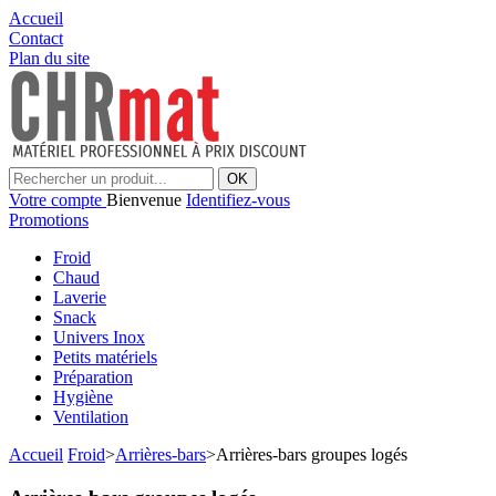
Accueil
Contact
Plan du site
OK
Votre compte
Bienvenue
Identifiez-vous
Promotions
Froid
Chaud
Laverie
Snack
Univers Inox
Petits matériels
Préparation
Hygiène
Ventilation
Accueil
Froid
>
Arrières-bars
>
Arrières-bars groupes logés