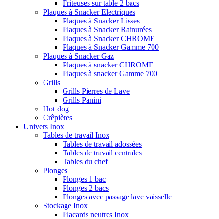
Friteuses sur table 2 bacs
Plaques à Snacker Electriques
Plaques à Snacker Lisses
Plaques à Snacker Rainurées
Plaques à Snacker CHROME
Plaques à Snacker Gamme 700
Plaques à Snacker Gaz
Plaques à snacker CHROME
Plaques à snacker Gamme 700
Grills
Grills Pierres de Lave
Grills Panini
Hot-dog
Crêpières
Univers Inox
Tables de travail Inox
Tables de travail adossées
Tables de travail centrales
Tables du chef
Plonges
Plonges 1 bac
Plonges 2 bacs
Plonges avec passage lave vaisselle
Stockage Inox
Placards neutres Inox