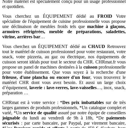
Notre matériel est spécialement conçu pour un usage professionnel
et quotidien.
Vous cherchez un ÉQUIPEMENT dédié au
FROID
Votre
spécialiste de l'équipement de cuisine professionnelle vous propose
une déclinaison de meubles froids tels que
machine à glaçons,
armoires réfrigérées, meuble de préparations, saladettes,
vitrine, arrières bar
…
Vous cherchez un ÉQUIPEMENT dédié au
CHAUD
Retrouvez
tout le matériel de cuisson professionnel pour votre restaurant, votre
snack, votre pizzeria, au gaz ou électrique, nos équipements de
cuisson seront idéals pour tout le secteur du CHR. CHRmat.fr vous
propose un panel de machines destinées à la
cuisson
professionnelle
pour votre établissement. Que vous soyez à la recherche d'une
friteuse, d'une plancha ou encore d'un four
, vous trouverez le
matériel CHR dont vous avez besoin. Et aussi un large choix
d’équipement,
laverie : lave-verres, lave-vaisselles
…, inox, snack,
préparation …
CHRmat est à votre service : *
Des prix imbattables
sur de très
larges gammes de produits professionnels, *Un catalogue complet et
varié, *Un
service de qualité
assuré par notre équipe de conseillers
joignable
du lundi au vendredi de 9h à 18h, *De
paiements
sécurisés
: par carte bancaire, par Paypal, par virement bancaire,