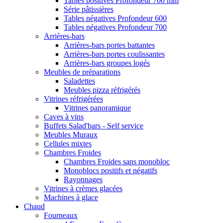
Tables positives Profondeur 700 mm
Série pâtissières
Tables négatives Profondeur 600
Tables négatives Profondeur 700
Arrières-bars
Arrières-bars portes battantes
Arrières-bars portes coulissantes
Arrières-bars groupes logés
Meubles de préparations
Saladettes
Meubles pizza réfrigérés
Vitrines réfrigérées
Vitrines panoramique
Caves à vins
Buffets Salad'bars - Self service
Meubles Muraux
Cellules mixtes
Chambres Froides
Chambres Froides sans monobloc
Monoblocs positifs et négatifs
Rayonnages
Vitrines à crèmes glacées
Machines à glace
Chaud
Fourneaux