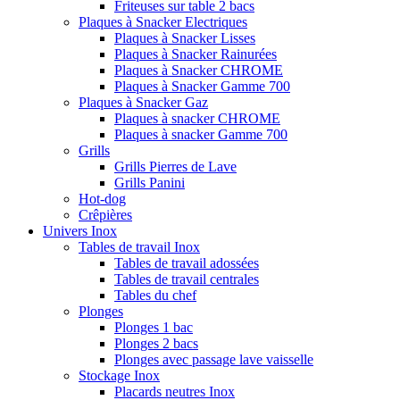
Friteuses sur table 2 bacs
Plaques à Snacker Electriques
Plaques à Snacker Lisses
Plaques à Snacker Rainurées
Plaques à Snacker CHROME
Plaques à Snacker Gamme 700
Plaques à Snacker Gaz
Plaques à snacker CHROME
Plaques à snacker Gamme 700
Grills
Grills Pierres de Lave
Grills Panini
Hot-dog
Crêpières
Univers Inox
Tables de travail Inox
Tables de travail adossées
Tables de travail centrales
Tables du chef
Plonges
Plonges 1 bac
Plonges 2 bacs
Plonges avec passage lave vaisselle
Stockage Inox
Placards neutres Inox