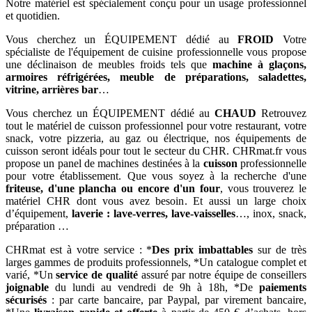
Notre matériel est spécialement conçu pour un usage professionnel
et quotidien.
Vous cherchez un ÉQUIPEMENT dédié au
FROID
Votre
spécialiste de l'équipement de cuisine professionnelle vous propose
une déclinaison de meubles froids tels que
machine à glaçons,
armoires réfrigérées, meuble de préparations, saladettes,
vitrine, arrières bar
…
Vous cherchez un ÉQUIPEMENT dédié au
CHAUD
Retrouvez
tout le matériel de cuisson professionnel pour votre restaurant, votre
snack, votre pizzeria, au gaz ou électrique, nos équipements de
cuisson seront idéals pour tout le secteur du CHR. CHRmat.fr vous
propose un panel de machines destinées à la
cuisson
professionnelle
pour votre établissement. Que vous soyez à la recherche d'une
friteuse, d'une plancha ou encore d'un four
, vous trouverez le
matériel CHR dont vous avez besoin. Et aussi un large choix
d’équipement,
laverie : lave-verres, lave-vaisselles
…, inox, snack,
préparation …
CHRmat est à votre service : *
Des prix imbattables
sur de très
larges gammes de produits professionnels, *Un catalogue complet et
varié, *Un
service de qualité
assuré par notre équipe de conseillers
joignable
du lundi au vendredi de 9h à 18h, *De
paiements
sécurisés
: par carte bancaire, par Paypal, par virement bancaire,