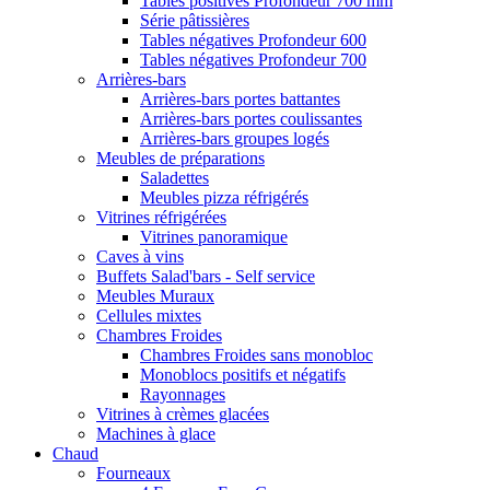
Tables positives Profondeur 700 mm
Série pâtissières
Tables négatives Profondeur 600
Tables négatives Profondeur 700
Arrières-bars
Arrières-bars portes battantes
Arrières-bars portes coulissantes
Arrières-bars groupes logés
Meubles de préparations
Saladettes
Meubles pizza réfrigérés
Vitrines réfrigérées
Vitrines panoramique
Caves à vins
Buffets Salad'bars - Self service
Meubles Muraux
Cellules mixtes
Chambres Froides
Chambres Froides sans monobloc
Monoblocs positifs et négatifs
Rayonnages
Vitrines à crèmes glacées
Machines à glace
Chaud
Fourneaux