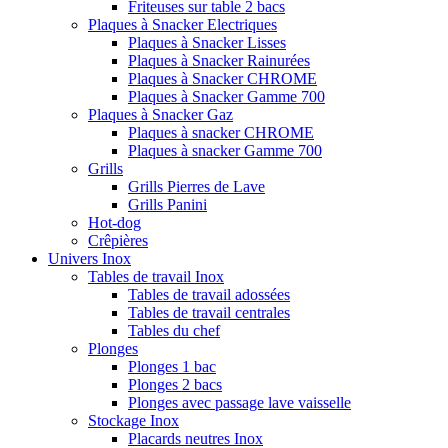
Friteuses sur table 2 bacs
Plaques à Snacker Electriques
Plaques à Snacker Lisses
Plaques à Snacker Rainurées
Plaques à Snacker CHROME
Plaques à Snacker Gamme 700
Plaques à Snacker Gaz
Plaques à snacker CHROME
Plaques à snacker Gamme 700
Grills
Grills Pierres de Lave
Grills Panini
Hot-dog
Crêpières
Univers Inox
Tables de travail Inox
Tables de travail adossées
Tables de travail centrales
Tables du chef
Plonges
Plonges 1 bac
Plonges 2 bacs
Plonges avec passage lave vaisselle
Stockage Inox
Placards neutres Inox