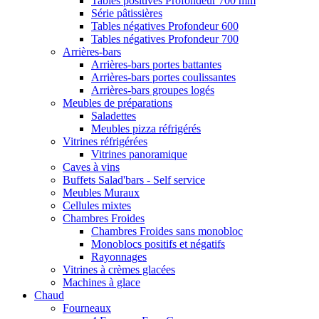
Tables positives Profondeur 700 mm
Série pâtissières
Tables négatives Profondeur 600
Tables négatives Profondeur 700
Arrières-bars
Arrières-bars portes battantes
Arrières-bars portes coulissantes
Arrières-bars groupes logés
Meubles de préparations
Saladettes
Meubles pizza réfrigérés
Vitrines réfrigérées
Vitrines panoramique
Caves à vins
Buffets Salad'bars - Self service
Meubles Muraux
Cellules mixtes
Chambres Froides
Chambres Froides sans monobloc
Monoblocs positifs et négatifs
Rayonnages
Vitrines à crèmes glacées
Machines à glace
Chaud
Fourneaux