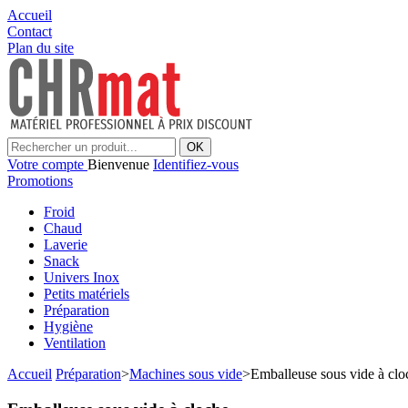
Accueil
Contact
Plan du site
OK
Votre compte
Bienvenue
Identifiez-vous
Promotions
Froid
Chaud
Laverie
Snack
Univers Inox
Petits matériels
Préparation
Hygiène
Ventilation
Accueil
Préparation
>
Machines sous vide
>
Emballeuse sous vide à clo