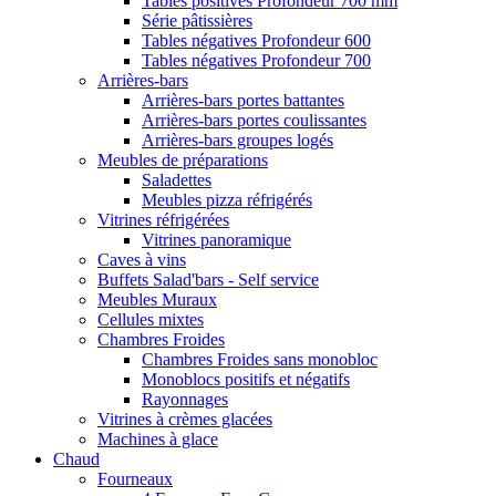
Tables positives Profondeur 700 mm
Série pâtissières
Tables négatives Profondeur 600
Tables négatives Profondeur 700
Arrières-bars
Arrières-bars portes battantes
Arrières-bars portes coulissantes
Arrières-bars groupes logés
Meubles de préparations
Saladettes
Meubles pizza réfrigérés
Vitrines réfrigérées
Vitrines panoramique
Caves à vins
Buffets Salad'bars - Self service
Meubles Muraux
Cellules mixtes
Chambres Froides
Chambres Froides sans monobloc
Monoblocs positifs et négatifs
Rayonnages
Vitrines à crèmes glacées
Machines à glace
Chaud
Fourneaux