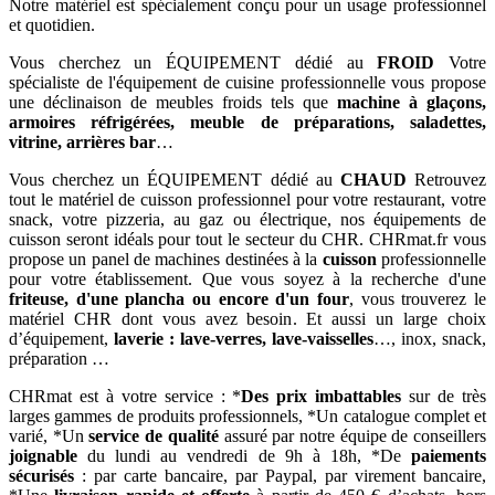
Notre matériel est spécialement conçu pour un usage professionnel
et quotidien.
Vous cherchez un ÉQUIPEMENT dédié au
FROID
Votre
spécialiste de l'équipement de cuisine professionnelle vous propose
une déclinaison de meubles froids tels que
machine à glaçons,
armoires réfrigérées, meuble de préparations, saladettes,
vitrine, arrières bar
…
Vous cherchez un ÉQUIPEMENT dédié au
CHAUD
Retrouvez
tout le matériel de cuisson professionnel pour votre restaurant, votre
snack, votre pizzeria, au gaz ou électrique, nos équipements de
cuisson seront idéals pour tout le secteur du CHR. CHRmat.fr vous
propose un panel de machines destinées à la
cuisson
professionnelle
pour votre établissement. Que vous soyez à la recherche d'une
friteuse, d'une plancha ou encore d'un four
, vous trouverez le
matériel CHR dont vous avez besoin. Et aussi un large choix
d’équipement,
laverie : lave-verres, lave-vaisselles
…, inox, snack,
préparation …
CHRmat est à votre service : *
Des prix imbattables
sur de très
larges gammes de produits professionnels, *Un catalogue complet et
varié, *Un
service de qualité
assuré par notre équipe de conseillers
joignable
du lundi au vendredi de 9h à 18h, *De
paiements
sécurisés
: par carte bancaire, par Paypal, par virement bancaire,