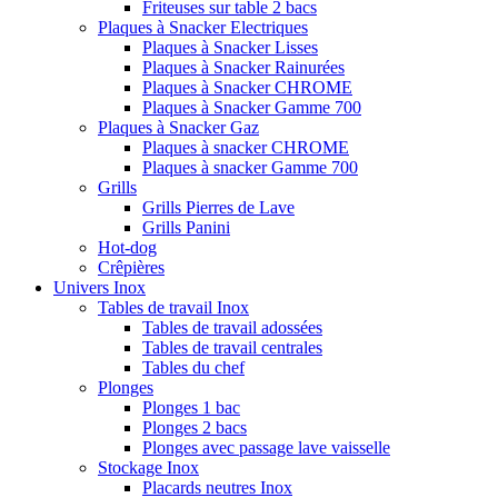
Friteuses sur table 2 bacs
Plaques à Snacker Electriques
Plaques à Snacker Lisses
Plaques à Snacker Rainurées
Plaques à Snacker CHROME
Plaques à Snacker Gamme 700
Plaques à Snacker Gaz
Plaques à snacker CHROME
Plaques à snacker Gamme 700
Grills
Grills Pierres de Lave
Grills Panini
Hot-dog
Crêpières
Univers Inox
Tables de travail Inox
Tables de travail adossées
Tables de travail centrales
Tables du chef
Plonges
Plonges 1 bac
Plonges 2 bacs
Plonges avec passage lave vaisselle
Stockage Inox
Placards neutres Inox