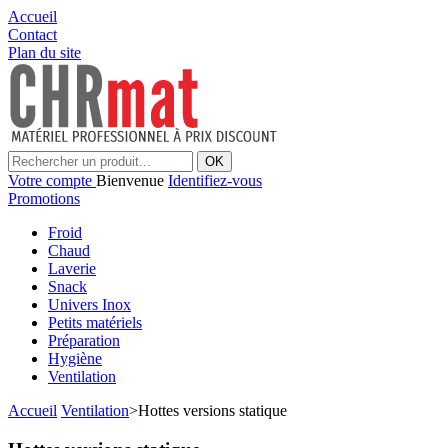
Accueil
Contact
Plan du site
OK
Votre compte
Bienvenue
Identifiez-vous
Promotions
Froid
Chaud
Laverie
Snack
Univers Inox
Petits matériels
Préparation
Hygiène
Ventilation
Accueil
Ventilation
>
Hottes versions statique